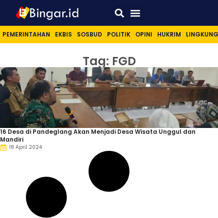
Sport & Lifestyle
PEMERINTAHAN
EKBIS
SOSBUD
POLITIK
OPINI
HUKRIM
LINGKUN
Tag: FGD
16 Desa di Pandeglang Akan Menjadi Desa Wisata Unggul dan
Mandiri
18 April 2024