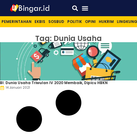
Sport & Lifestyle
PEMERINTAHAN
EKBIS
SOSBUD
POLITIK
OPINI
HUKRIM
LINGKUN
Tag: Dunia Usaha
BI: Dunia Usaha Triwulan IV 2020 Membaik, Dipicu HBKN
14 Januari 2021