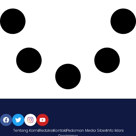
Tentang Kami
Redaksi
Kontak
Pedoman Media Siber
Info Iklan
Disclaimer