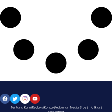
Tentang Kami
Redaksi
Kontak
Pedoman Media Siber
Info Iklan
Disclaimer