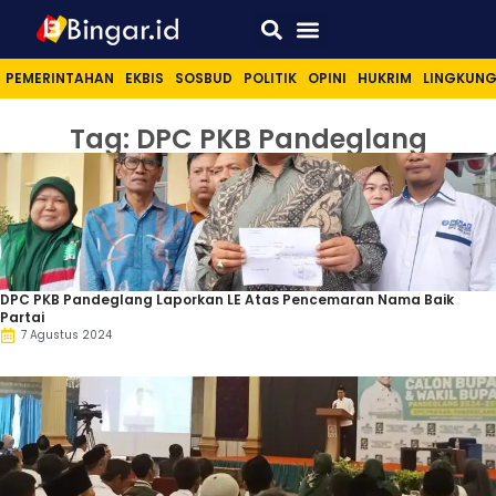
Sport & Lifestyle
PEMERINTAHAN
EKBIS
SOSBUD
POLITIK
OPINI
HUKRIM
LINGKUN
Tag: DPC PKB Pandeglang
DPC PKB Pandeglang Laporkan LE Atas Pencemaran Nama Baik
Partai
7 Agustus 2024