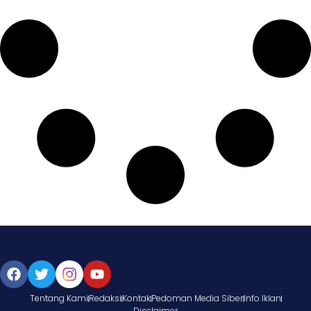
Tentang Kami
Redaksi
Kontak
Pedoman Media Siber
Info Iklan
Disclaimer