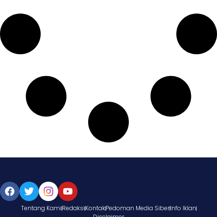
Tentang Kami
Redaksi
Kontak
Pedoman Media Siber
Info Iklan
Disclaimer