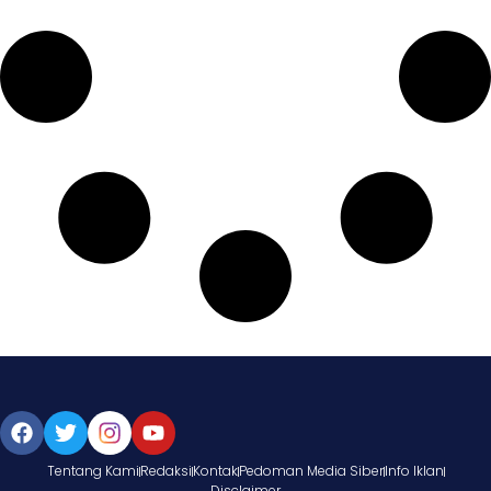
Tentang Kami
Redaksi
Kontak
Pedoman Media Siber
Info Iklan
Disclaimer