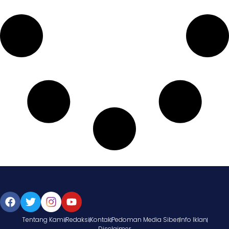
Tentang Kami
Redaksi
Kontak
Pedoman Media Siber
Info Iklan
Disclaimer