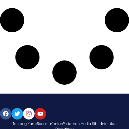
Tentang Kami
Redaksi
Kontak
Pedoman Media Siber
Info Iklan
Disclaimer