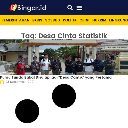
Sport & Lifestyle
PEMERINTAHAN
EKBIS
SOSBUD
POLITIK
OPINI
HUKRIM
LINGKUN
Tag: Desa Cinta Statistik
Pulau Tunda Bakal Disulap jadi “Desa Cantik” yang Pertama
23 September 2021