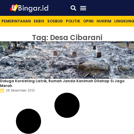
Sport & Lifestyle
PEMERINTAHAN
EKBIS
SOSBUD
POLITIK
OPINI
HUKRIM
LINGKUN
Tag: Desa Cibarani
Diduga Korsleting Listrik, Rumah Janda Kanimah Dilahap Si Jago
Merah
28 Desember 2021