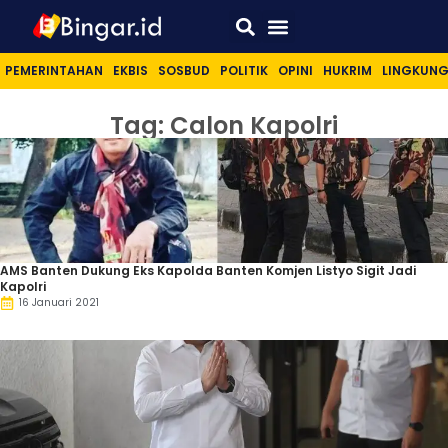
Sport & Lifestyle
PEMERINTAHAN
EKBIS
SOSBUD
POLITIK
OPINI
HUKRIM
LINGKUN
Tag: Calon Kapolri
AMS Banten Dukung Eks Kapolda Banten Komjen Listyo Sigit Jadi
Kapolri
16 Januari 2021