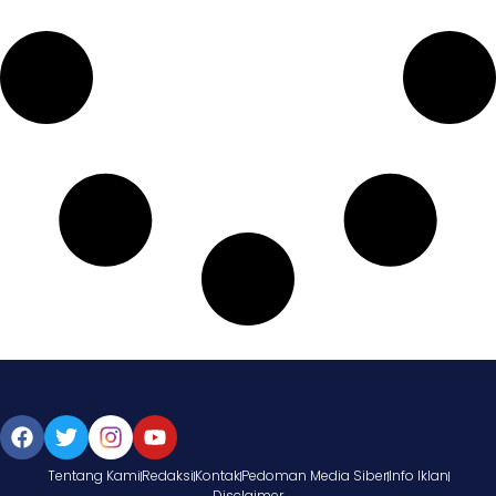
Tentang Kami
Redaksi
Kontak
Pedoman Media Siber
Info Iklan
Disclaimer