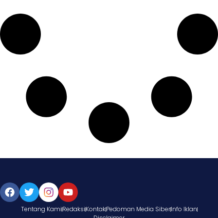
Tentang Kami
Redaksi
Kontak
Pedoman Media Siber
Info Iklan
Disclaimer