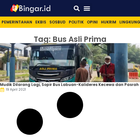
Sport & Lifestyle
PEMERINTAHAN
EKBIS
SOSBUD
POLITIK
OPINI
HUKRIM
LINGKUN
Tag: Bus Asli Prima
Mudik Dilarang Lagi, Sopir Bus Labuan-Kalideres Kecewa dan Pasrah
19 April 2021