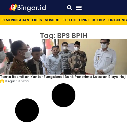
Sport & Lifestyle
PEMERINTAHAN
EKBIS
SOSBUD
POLITIK
OPINI
HUKRIM
LINGKUN
Tag: BPS BPIH
Tanto Resmikan Kantor Fungsional Bank Penerima Setoran Biaya Haji
3 Agustus 2022