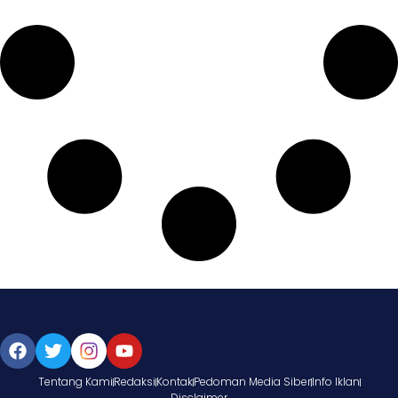
Tentang Kami
Redaksi
Kontak
Pedoman Media Siber
Info Iklan
Disclaimer