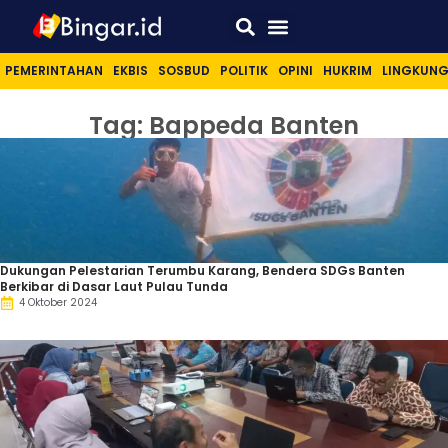
Sport & Lifestyle
PEMERINTAHAN
EKBIS
SOSBUD
POLITIK
OPINI
HUKRIM
LINGKUN
Tag: Bappeda Banten
Dukungan Pelestarian Terumbu Karang, Bendera SDGs Banten
Berkibar di Dasar Laut Pulau Tunda
4 Oktober 2024