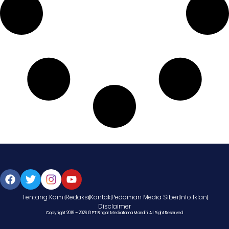
Tentang Kami
Redaksi
Kontak
Pedoman Media Siber
Info Iklan
Disclaimer
Copyright 2019 – 2026 © PT Bingar Mediatama Mandiri All Right Reserved