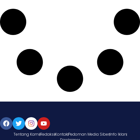
Tentang Kami
Redaksi
Kontak
Pedoman Media Siber
Info Iklan
Disclaimer