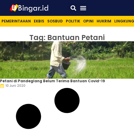
Sport & Lifestyle
PEMERINTAHAN
EKBIS
SOSBUD
POLITIK
OPINI
HUKRIM
LINGKUN
Tag: Bantuan Petani
Petani di Pandeglang Belum Terima Bantuan Covid-19
10 Juni 2020