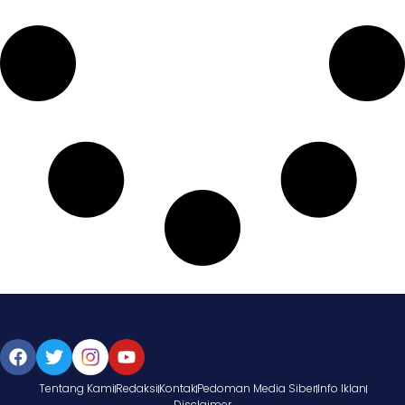
Tentang Kami
Redaksi
Kontak
Pedoman Media Siber
Info Iklan
Disclaimer