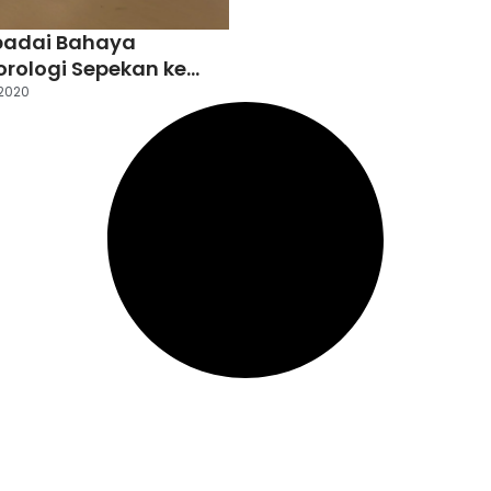
padai Bahaya
rologi Sepekan ke
2020