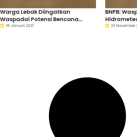
Warga Lebak Diingatkan
BNPB: Was
Waspadai Potensi Bencana
Hidrometeo
Hidrometeorologi
Depan
19 Januari 2021
23 November 