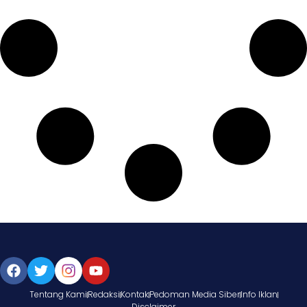
Tentang Kami
Redaksi
Kontak
Pedoman Media Siber
Info Iklan
Disclaimer