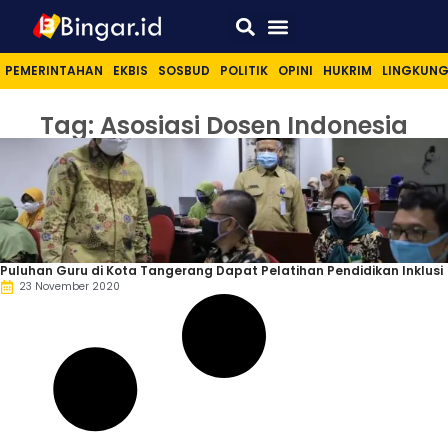
Sport & Lifestyle
PEMERINTAHAN
EKBIS
SOSBUD
POLITIK
OPINI
HUKRIM
LINGKUN
Tag: Asosiasi Dosen Indonesia
Puluhan Guru di Kota Tangerang Dapat Pelatihan Pendidikan Inklusi
23 November 2020