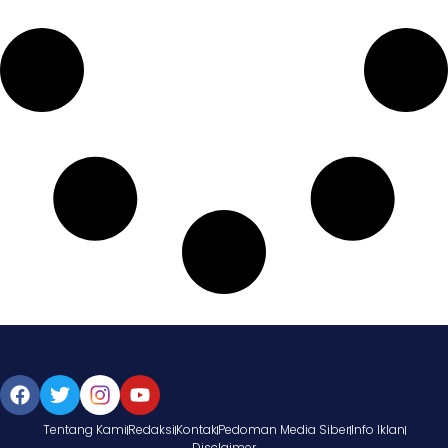
Tentang Kami
Redaksi
Kontak
Pedoman Media Siber
Info Iklan
Disclaimer