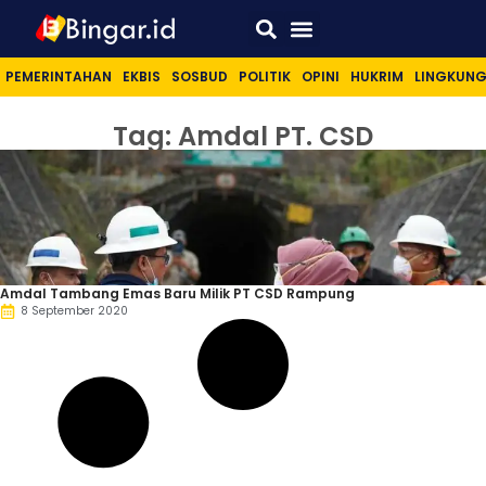
Sport & Lifestyle
PEMERINTAHAN
EKBIS
SOSBUD
POLITIK
OPINI
HUKRIM
LINGKUN
Tag: Amdal PT. CSD
Amdal Tambang Emas Baru Milik PT CSD Rampung
8 September 2020