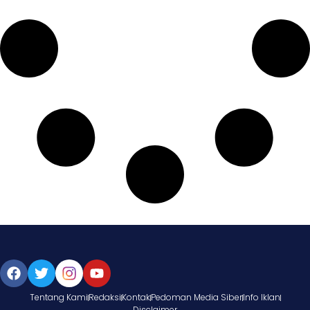
Tentang Kami
Redaksi
Kontak
Pedoman Media Siber
Info Iklan
Disclaimer