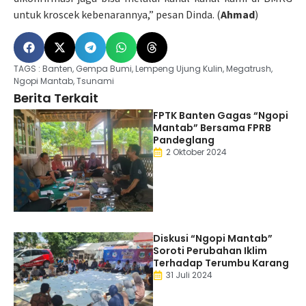
untuk kroscek kebenarannya,” pesan Dinda. (
Ahmad
)
TAGS :
Banten
,
Gempa Bumi
,
Lempeng Ujung Kulin
,
Megatrush
,
Ngopi Mantab
,
Tsunami
Berita Terkait
FPTK Banten Gagas “Ngopi
Mantab” Bersama FPRB
Pandeglang
2 Oktober 2024
Diskusi “Ngopi Mantab”
Soroti Perubahan Iklim
Terhadap Terumbu Karang
31 Juli 2024