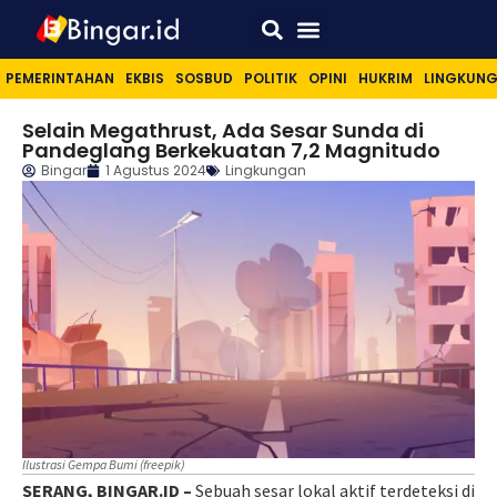
Sport & Lifestyle
PEMERINTAHAN
EKBIS
SOSBUD
POLITIK
OPINI
HUKRIM
LINGKUN
Selain Megathrust, Ada Sesar Sunda di
Pandeglang Berkekuatan 7,2 Magnitudo
Bingar
1 Agustus 2024
Lingkungan
Ilustrasi Gempa Bumi (freepik)
SERANG, BINGAR.ID –
Sebuah sesar lokal aktif terdeteksi di