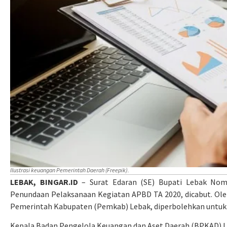
Ilustrasi keuangan Pemerintah Daerah (Freepik).
LEBAK, BINGAR.ID
– Surat Edaran (SE) Bupati Lebak Nomo
Penundaan Pelaksanaan Kegiatan APBD TA 2020, dicabut. Ole
Pemerintah Kabupaten (Pemkab) Lebak, diperbolehkan untu
Kepala Badan Pengelola Keuangan dan Aset Daerah (BPKAD) L