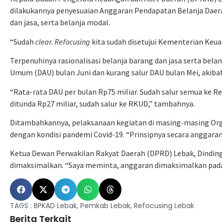
dilakukannya penyesuaian Anggaran Pendapatan Belanja Daerah 
dan jasa, serta belanja modal.
“Sudah
clear. Refocusing
kita sudah disetujui Kementerian Keua
Terpenuhinya rasionalisasi belanja barang dan jasa serta bela
Umum (DAU) bulan Juni dan kurang salur DAU bulan Mei, akib
“Rata-rata DAU per bulan Rp75 miliar. Sudah salur semua ke
ditunda Rp27 miliar, sudah salur ke RKUD,” tambahnya.
Ditambahkannya, pelaksanaan kegiatan di masing-masing Org
dengan kondisi pandemi Covid-19. “Prinsipnya secara anggaran
Ketua Dewan Perwakilan Rakyat Daerah (DPRD) Lebak, Dindin
dimaksimalkan. “Saya meminta, anggaran dimaksimalkan pada
TAGS :
BPKAD Lebak
,
Pemkab Lebak
,
Refocusing Lebak
Berita Terkait