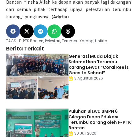
Banten. “Insha Allah ke depan akan banyak lagi dukungan
dari semua pihak terhadap upaya pelestarian terumbu
karang,” pungkasnya. (
Adytia
)
TAGS :
F-PTK Banten
,
Pelestari
,
Terumbu Karang
,
Untirta
Berita Terkait
Generasi Muda Diajak
Selamatkan Terumbu
Karang Lewat “Coral Reefs
Goes to School”
3 Agustus 2026
Puluhan Siswa SMPN 6
Cilegon Diberi Edukasi
Terumbu Karang oleh F-PTK
Banten
30 Juli 2026