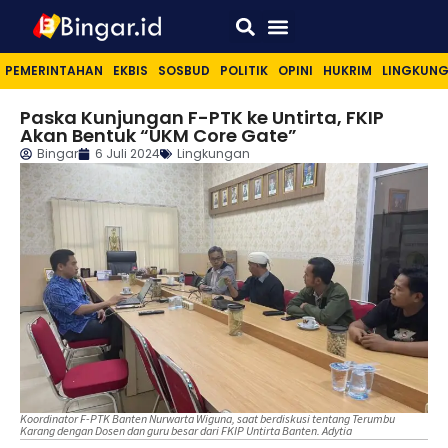
Sport & Lifestyle
PEMERINTAHAN
EKBIS
SOSBUD
POLITIK
OPINI
HUKRIM
LINGKUN
Paska Kunjungan F-PTK ke Untirta, FKIP
Akan Bentuk “UKM Core Gate”
Bingar
6 Juli 2024
Lingkungan
Koordinator F-PTK Banten Nurwarta Wiguna, saat berdiskusi tentang Terumbu
Karang dengan Dosen dan guru besar dari FKIP Untirta Banten. Adytia