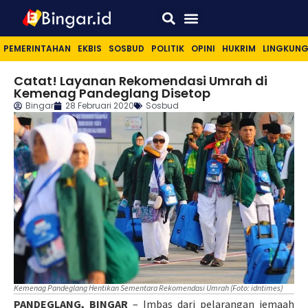
Sport & Lifestyle
PEMERINTAHAN
EKBIS
SOSBUD
POLITIK
OPINI
HUKRIM
LINGKUN
Catat! Layanan Rekomendasi Umrah di
Kemenag Pandeglang Disetop
Bingar
28 Februari 2020
Sosbud
Kemenag Pandeglang Hentikan Sementara Rekomendasi Umrah (Foto: idntimes)
PANDEGLANG, BINGAR
– Imbas dari pelarangan jemaah