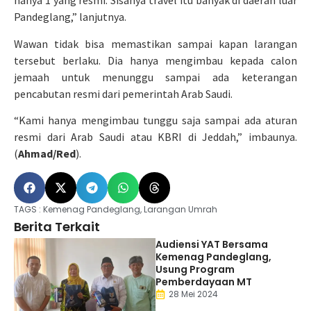
hanya 1 yang resmi. Sisanya travel itu banyak di daerah luar
Pandeglang,” lanjutnya.
Wawan tidak bisa memastikan sampai kapan larangan
tersebut berlaku. Dia hanya mengimbau kepada calon
jemaah untuk menunggu sampai ada keterangan
pencabutan resmi dari pemerintah Arab Saudi.
“Kami hanya mengimbau tunggu saja sampai ada aturan
resmi dari Arab Saudi atau KBRI di Jeddah,” imbaunya.
(
Ahmad/Red
).
TAGS :
Kemenag Pandeglang
,
Larangan Umrah
Berita Terkait
Audiensi YAT Bersama
Kemenag Pandeglang,
Usung Program
Pemberdayaan MT
28 Mei 2024