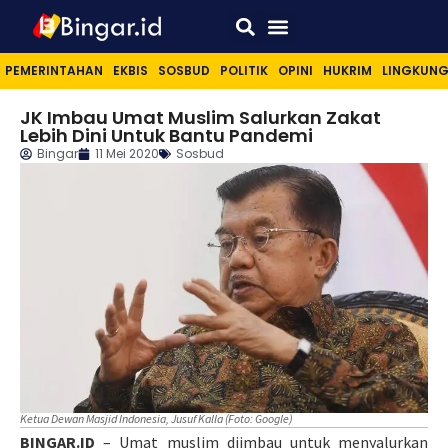
Sport & Lifestyle
PEMERINTAHAN
EKBIS
SOSBUD
POLITIK
OPINI
HUKRIM
LINGKUN
JK Imbau Umat Muslim Salurkan Zakat
Lebih Dini Untuk Bantu Pandemi
Bingar
11 Mei 2020
Sosbud
Ketua Dewan Masjid Indonesia, Jusuf Kalla (Foto: Google)
BINGAR.ID
– Umat muslim diimbau untuk menyalurkan