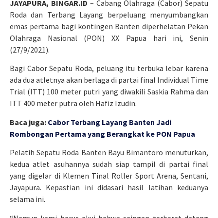
JAYAPURA, BINGAR.ID
– Cabang Olahraga (Cabor) Sepatu
Roda dan Terbang Layang berpeluang menyumbangkan
emas pertama bagi kontingen Banten diperhelatan Pekan
Olahraga Nasional (PON) XX Papua hari ini, Senin
(27/9/2021).
Bagi Cabor Sepatu Roda, peluang itu terbuka lebar karena
ada dua atletnya akan berlaga di partai final Individual Time
Trial (ITT) 100 meter putri yang diwakili Saskia Rahma dan
ITT 400 meter putra oleh Hafiz Izudin.
Baca juga:
Cabor Terbang Layang Banten Jadi
Rombongan Pertama yang Berangkat ke PON Papua
Pelatih Sepatu Roda Banten Bayu Bimantoro menuturkan,
kedua atlet asuhannya sudah siap tampil di partai final
yang digelar di Klemen Tinal Roller Sport Arena, Sentani,
Jayapura. Kepastian ini didasari hasil latihan keduanya
selama ini.
“Namun kami harus akui bahwa saingan terberat datang