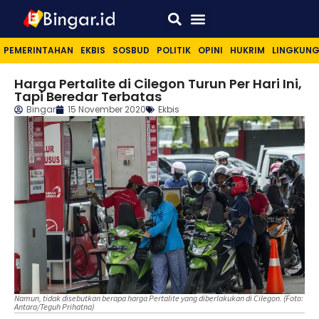
Sport & Lifestyle
PEMERINTAHAN
EKBIS
SOSBUD
POLITIK
OPINI
HUKRIM
LINGKUN
Harga Pertalite di Cilegon Turun Per Hari Ini,
Tapi Beredar Terbatas
Bingar
15 November 2020
Ekbis
Namun, tidak disebutkan berapa harga Pertalite yang diberlakukan di Cilegon. (Foto:
Antara/Teguh Prihatna)