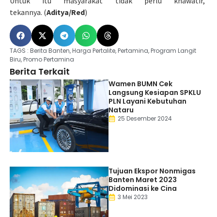
Untuk itu masyarakat tidak perlu khawatir,”
tekannya. (
Aditya/Red
)
TAGS :
Berita Banten
,
Harga Pertalite
,
Pertamina
,
Program Langit
Biru
,
Promo Pertamina
Berita Terkait
Wamen BUMN Cek
Langsung Kesiapan SPKLU
PLN Layani Kebutuhan
Nataru
25 Desember 2024
Tujuan Ekspor Nonmigas
Banten Maret 2023
Didominasi ke Cina
3 Mei 2023