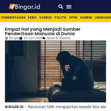
Sport & Lifestyle
PEMERINTAHAN
EKBIS
SOSBUD
POLITIK
OPINI
HUKRIM
LINGKUN
Empat Hal yang Menjadi Sumber
Penderitaan Manusia di Dunia
Bingar
30 Juni 2020
Sport & Lifestyle
BINGAR.ID
– Rasulullah SAW mengajarkan kepada kita ada