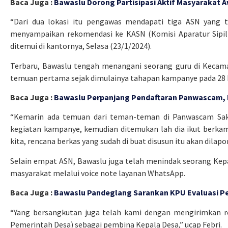
Baca Juga :
Bawaslu Dorong Partisipasi Aktif Masyarakat 
“Dari dua lokasi itu pengawas mendapati tiga ASN yang t
menyampaikan rekomendasi ke KASN (Komisi Aparatur Sipil N
ditemui di kantornya, Selasa (23/1/2024).
Terbaru, Bawaslu tengah menangani seorang guru di Kecama
temuan pertama sejak dimulainya tahapan kampanye pada 28
Baca Juga :
Bawaslu Perpanjang Pendaftaran Panwascam, I
“Kemarin ada temuan dari teman-teman di Panwascam Saket
kegiatan kampanye, kemudian ditemukan lah dia ikut berkamp
kita, rencana berkas yang sudah di buat disusun itu akan dilapo
Selain empat ASN, Bawaslu juga telah menindak seorang Kep
masyarakat melalui voice note layanan WhatsApp.
Baca Juga :
Bawaslu Pandeglang Sarankan KPU Evaluasi P
“Yang bersangkutan juga telah kami dengan mengirimkan 
Pemerintah Desa) sebagai pembina Kepala Desa,” ucap Febri.