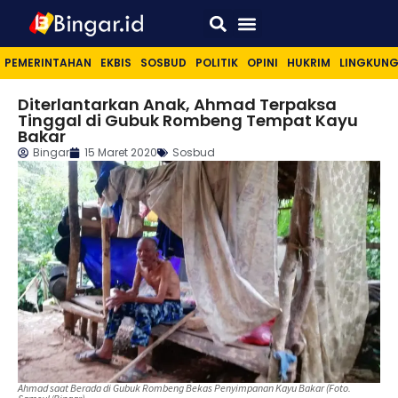
Sport & Lifestyle
PEMERINTAHAN
EKBIS
SOSBUD
POLITIK
OPINI
HUKRIM
LINGKUN
Diterlantarkan Anak, Ahmad Terpaksa
Tinggal di Gubuk Rombeng Tempat Kayu
Bakar
Bingar
15 Maret 2020
Sosbud
Ahmad saat Berada di Gubuk Rombeng Bekas Penyimpanan Kayu Bakar (Foto.