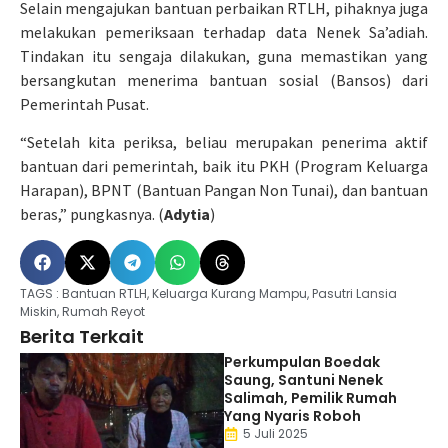
Selain mengajukan bantuan perbaikan RTLH, pihaknya juga
melakukan pemeriksaan terhadap data Nenek Sa’adiah.
Tindakan itu sengaja dilakukan, guna memastikan yang
bersangkutan menerima bantuan sosial (Bansos) dari
Pemerintah Pusat.
“Setelah kita periksa, beliau merupakan penerima aktif
bantuan dari pemerintah, baik itu PKH (Program Keluarga
Harapan), BPNT (Bantuan Pangan Non Tunai), dan bantuan
beras,” pungkasnya. (
Adytia
)
TAGS :
Bantuan RTLH
,
Keluarga Kurang Mampu
,
Pasutri Lansia
Miskin
,
Rumah Reyot
Berita Terkait
Perkumpulan Boedak
Saung, Santuni Nenek
Salimah, Pemilik Rumah
Yang Nyaris Roboh
5 Juli 2025