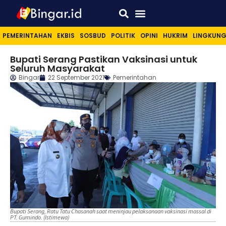
Sport & Lifestyle
PEMERINTAHAN
EKBIS
SOSBUD
POLITIK
OPINI
HUKRIM
LINGKUN
Bupati Serang Pastikan Vaksinasi untuk
Seluruh Masyarakat
Bingar
22 September 2021
Pemerintahan
Bupati Serang, Ratu Tatu Chasanah saat meninjau pelaksanaan vaksinasi massal di
PT. Gumindo. (Istimewa)