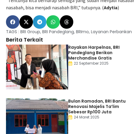
“Tentunya kita berharap semoga yang sudah menjadi nasabah
nasabah, bisa menjadi nasabah BRI,” tutupnya. (
Adytia
)
TAGS :
BRI Group
,
BRI Pandeglang
,
BRImo
,
Layanan Perbankan
Berita Terkait
Rayakan Harpelnas, BRI
Pandeglang Berikan
Merchandise Gratis
22 September 2025
Bulan Ramadan, BRI Bantu
Renovasi Majelis Ta’lim
Sebesar Rp100 Juta
24 Maret 2025