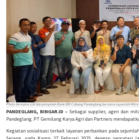
Photo bersama staf dan pimpinan Bank BRI Cabang Pandeglang bersama sejumlah Mitra BRI
PANDEGLANG, BINGAR.ID –
Sebagai supplier, agen dan mit
Pandeglang. PT Gemilang Karya Agri dan Partners mendapatka
Kegiatan sosialisasi terkait layanan perbankan pada sejumlah 
Serang, pada Kamis 27 Februari 2025, dengan pemateri l