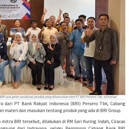
 usai gelar sosialisasi produk yang diluncurkan oleh PT BRI Persero Tbk. Istimewa
ra dari PT Bank Rakyat Indonesia (BRI) Persero Tbk, Cabang
n materi dan masukan tentang produk yang ada di BRI Group.
mitra BRI tersebut, dilakukan di RM Sari Kuring Indah, Ciracas
angsung dari Indrayana, selaku Pemimpin Cabang Bank BRI