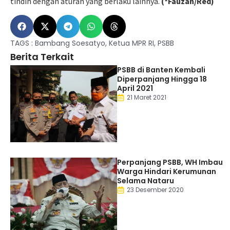
tindih dengan aturan yang berlaku lainnya.
(*Fauzan/Red)
TAGS :
Bambang Soesatyo
,
Ketua MPR RI
,
PSBB
Berita Terkait
PSBB di Banten Kembali
Diperpanjang Hingga 18
April 2021
21 Maret 2021
Perpanjang PSBB, WH Imbau
Warga Hindari Kerumunan
Selama Nataru
23 Desember 2020