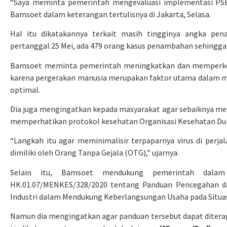
“Saya meminta pemerintah mengevaluasi implementasi PSBB
Bamsoet dalam keterangan tertulisnya di Jakarta, Selasa.
Hal itu dikatakannya terkait masih tingginya angka pen
pertanggal 25 Mei, ada 479 orang kasus penambahan sehingga t
Bamsoet meminta pemerintah meningkatkan dan memperketa
karena pergerakan manusia merupakan faktor utama dalam m
optimal.
Dia juga mengingatkan kepada masyarakat agar sebaiknya meng
memperhatikan protokol kesehatan Organisasi Kesehatan Du
“Langkah itu agar meminimalisir terpaparnya virus di perj
dimiliki oleh Orang Tanpa Gejala (OTG),” ujarnya.
Selain itu, Bamsoet mendukung pemerintah dalam
HK.01.07/MENKES/328/2020 tentang Panduan Pencegahan da
Industri dalam Mendukung Keberlangsungan Usaha pada Situa
Namun dia mengingatkan agar panduan tersebut dapat diterap