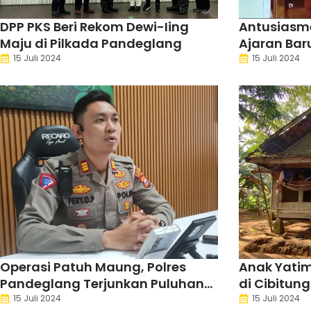
DPP PKS Beri Rekom Dewi-Iing
Antusiasme
Maju di Pilkada Pandeglang
Ajaran Bar
MPLS
15 Juli 2024
15 Juli 2024
Operasi Patuh Maung, Polres
Anak Yatim
Pandeglang Terjunkan Puluhan
di Cibitun
Personel
Hidup
15 Juli 2024
15 Juli 2024